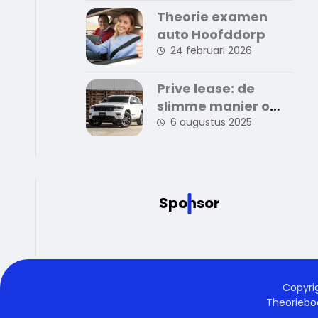
verkoop
Theorie examen
auto Hoofddorp
24 februari 2026
Prive lease: de
slimme manier om
zorgeloos auto te
6 augustus 2025
rijden
Sponsor
Copyri
Theorieb