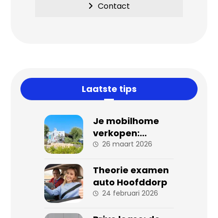
Contact
Laatste tips
Je mobilhome
verkopen:
stappen en tips
26 maart 2026
voor een
succesvolle
Theorie examen
verkoop
auto Hoofddorp
24 februari 2026