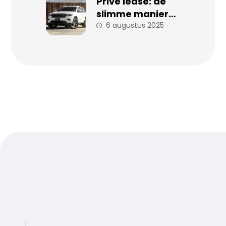
Prive lease: de
slimme manier
om zorgeloos
6 augustus 2025
auto te rijden