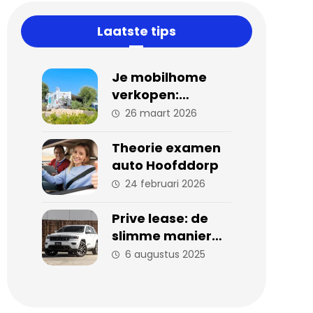
Laatste tips
Je mobilhome
verkopen:
stappen en tips
26 maart 2026
voor een
succesvolle
Theorie examen
verkoop
auto Hoofddorp
24 februari 2026
Prive lease: de
slimme manier
om zorgeloos
6 augustus 2025
auto te rijden