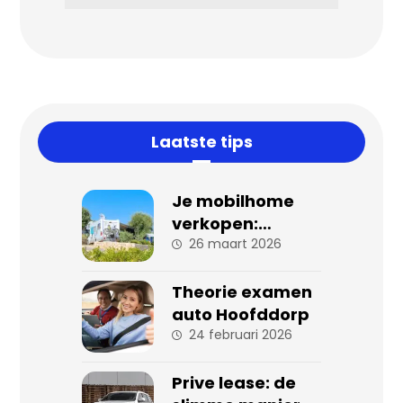
Laatste tips
Je mobilhome
verkopen:
stappen en tips
26 maart 2026
voor een
succesvolle
Theorie examen
verkoop
auto Hoofddorp
24 februari 2026
Prive lease: de