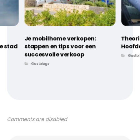
Je mobilhome verkopen:
Theor
e stad
stappen en tips voor een
Hoofd
succesvolle verkoop
Gastb
Gastblogs
Comments are disabled