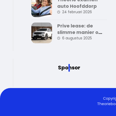
auto Hoofddorp
24 februari 2026
Prive lease: de
slimme manier om
zorgeloos auto te
6 augustus 2025
rijden
Sponsor
Copyri
Theorieb