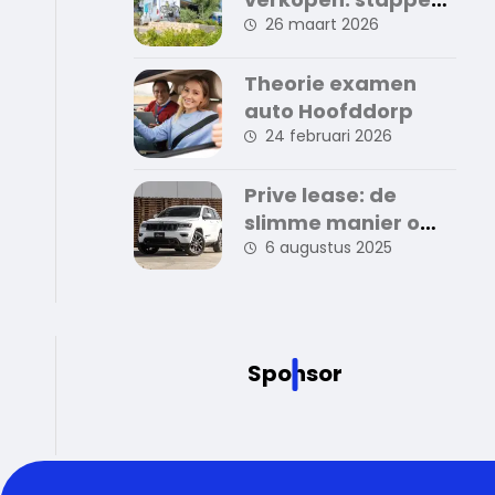
en tips voor een
26 maart 2026
succesvolle
verkoop
Theorie examen
auto Hoofddorp
24 februari 2026
Prive lease: de
slimme manier om
zorgeloos auto te
6 augustus 2025
rijden
Sponsor