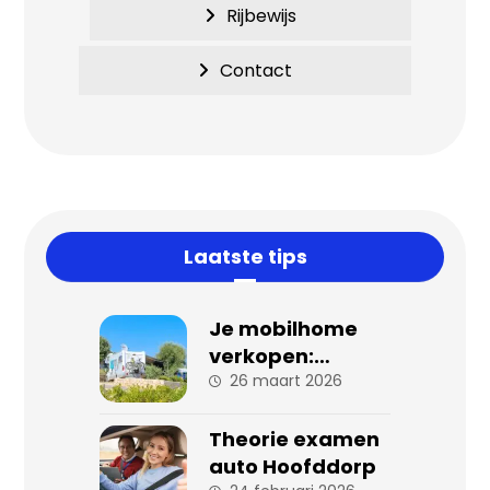
Rijbewijs
Contact
Laatste tips
Je mobilhome
verkopen:
stappen en tips
26 maart 2026
voor een
succesvolle
Theorie examen
verkoop
auto Hoofddorp