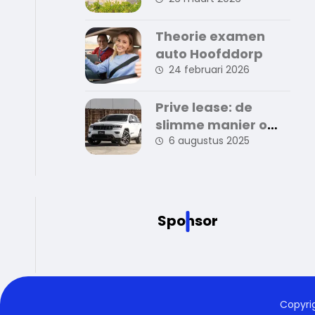
en tips voor een
succesvolle
verkoop
Theorie examen
auto Hoofddorp
24 februari 2026
Prive lease: de
slimme manier om
zorgeloos auto te
6 augustus 2025
rijden
Sponsor
Copyri