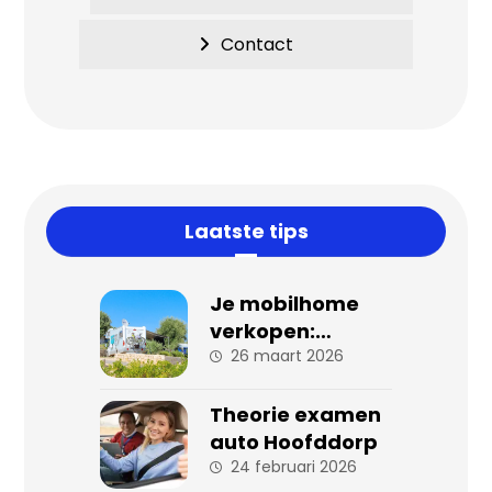
Contact
Laatste tips
Je mobilhome
verkopen:
stappen en tips
26 maart 2026
voor een
succesvolle
Theorie examen
verkoop
auto Hoofddorp
24 februari 2026